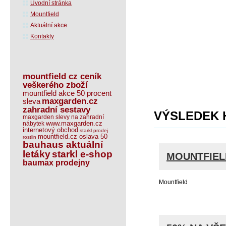
Úvodní stránka
Mountfield
Aktuální akce
Kontakty
mountfield cz ceník
veškerého zboží
mountfield akce 50 procent
maxgarden.cz
sleva
zahradní sestavy
VÝSLEDEK 
maxgarden slevy na zahradní
www.maxgarden.cz
nábytek
internetový obchod
starkl prodej
mountfield.cz oslava 50
rostlin
bauhaus aktuální
letáky
starkl e-shop
MOUNTFIEL
baumax prodejny
Mountfield