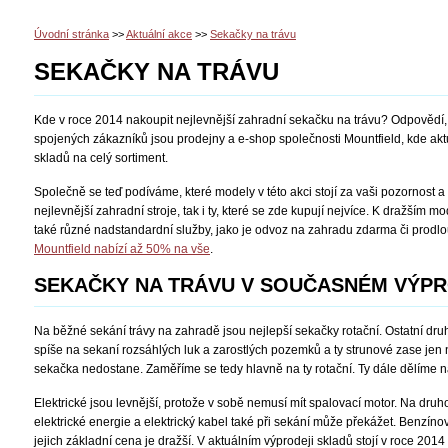
Úvodní stránka
>>
Aktuální akce
>>
Sekačky na trávu
SEKAČKY NA TRÁVU
Kde v roce 2014 nakoupit nejlevnější zahradní sekačku na trávu? Odpovědí, kte
spojených zákazníků jsou prodejny a e-shop společnosti Mountfield, kde akt
skladů na celý sortiment.
Společně se teď podíváme, které modely v této akci stojí za vaši pozornost a
nejlevnější zahradní stroje, tak i ty, které se zde kupují nejvíce. K dražším
také různé nadstandardní služby, jako je odvoz na zahradu zdarma či prodl
Mountfield nabízí až 50% na vše
.
SEKAČKY NA TRÁVU V SOUČASNÉM VÝPR
Na běžné sekání trávy na zahradě jsou nejlepší sekačky rotační. Ostatní dr
spíše na sekaní rozsáhlých luk a zarostlých pozemků a ty strunové zase jen 
sekačka nedostane. Zaměříme se tedy hlavně na ty rotační. Ty dále dělíme n
Elektrické jsou levnější, protože v sobě nemusí mít spalovací motor. Na druho
elektrické energie a elektrický kabel také při sekání může překážet. Benzíno
jejich základní cena je dražší. V aktuálním výprodeji skladů stojí v roce 201