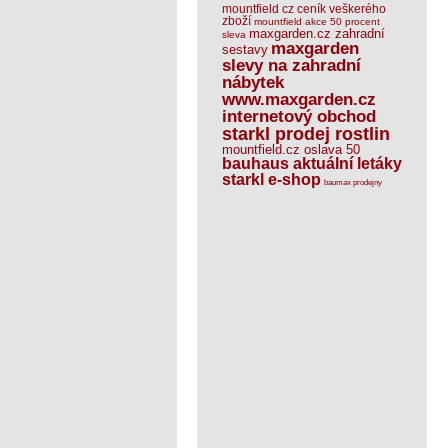
mountfield cz ceník veškerého
zboží
mountfield akce 50 procent
maxgarden.cz zahradní
sleva
maxgarden
sestavy
slevy na zahradní
nábytek
www.maxgarden.cz
internetový obchod
starkl prodej rostlin
mountfield.cz oslava 50
bauhaus aktuální letáky
starkl e-shop
baumax prodejny