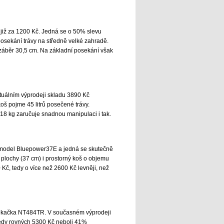
 již za 1200 Kč. Jedná se o 50% slevu
posekání trávy na středně velké zahradě.
záběr 30,5 cm. Na základní posekání však
tuálním výprodeji skladu 3890 Kč
oš pojme 45 litrů posečené trávy.
 18 kg zaručuje snadnou manipulaci i tak.
u model Bluepower37E a jedná se skutečně
 plochy (37 cm) i prostorný koš o objemu
 Kč, tedy o více než 2600 Kč levněji, než
 sekačka NT484TR. V současném výprodeji
 tedy rovných 5300 Kč neboli 41%