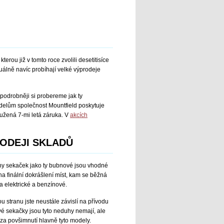
rou již v tomto roce zvolili desetitisíce
uálně navíc probíhají velké výprodeje
 podrobněji si probereme jak ty
 modelům společnost Mountfield poskytuje
oužená 7-mi letá záruka. V
akcích
ODEJI SKLADŮ
uhy sekaček jako ty bubnové jsou vhodné
na finální dokrášlení míst, kam se běžná
a elektrické a benzínové.
u stranu jste neustále závislí na přívodu
vé sekačky jsou tyto neduhy nemají, ale
4 za povšimnutí hlavně tyto modely.