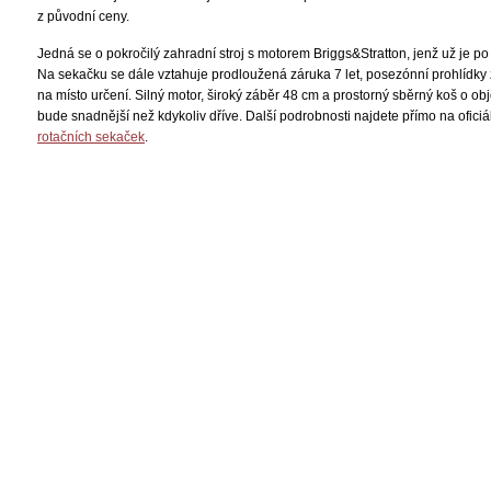
z původní ceny.
Jedná se o pokročilý zahradní stroj s motorem Briggs&Stratton, jenž už je p
Na sekačku se dále vztahuje prodloužená záruka 7 let, posezónní prohlídky
na místo určení. Silný motor, široký záběr 48 cm a prostorný sběrný koš o obj
bude snadnější než kdykoliv dříve. Další podrobnosti najdete přímo na ofici
rotačních sekaček
.