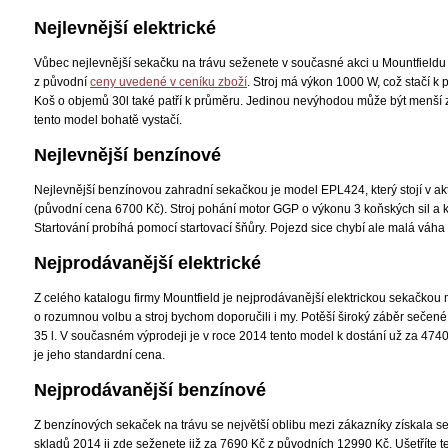
Nejlevnější elektrické
Vůbec nejlevnější sekačku na trávu seženete v současné akci u Mountfieldu
z původní
ceny uvedené v ceníku zboží
. Stroj má výkon 1000 W, což stačí k 
Koš o objemů 30l také patří k průměru. Jedinou nevýhodou může být menší 
tento model bohatě vystačí.
Nejlevnější benzínové
Nejlevnější benzínovou zahradní sekačkou je model EPL424, který stojí v ak
(původní cena 6700 Kč). Stroj pohání motor GGP o výkonu 3 koňských sil a k
Startování probíhá pomocí startovací šňůry. Pojezd sice chybí ale malá váha
Nejprodávanější elektrické
Z celého katalogu firmy Mountfield je nejprodávanější elektrickou sekačko
o rozumnou volbu a stroj bychom doporučili i my. Potěší široký záběr sečené
35 l. V současném výprodeji je v roce 2014 tento model k dostání už za 4740
je jeho standardní cena.
Nejprodávanější benzínové
Z benzínových sekaček na trávu se největší oblibu mezi zákazníky získala
skladů 2014 ji zde seženete již za 7690 Kč z původních 12990 Kč. Ušetříte