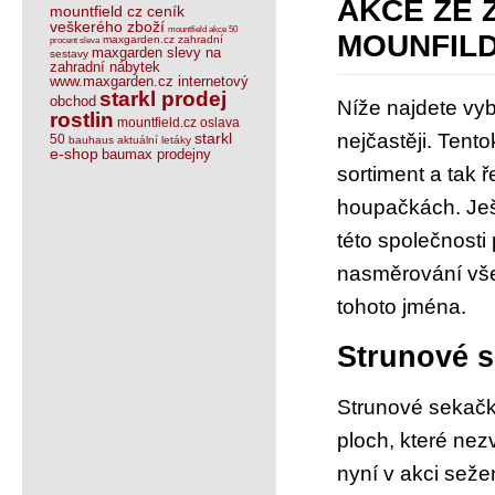
AKCE ZE 
mountfield cz ceník
veškerého zboží
mountfield akce 50
MOUNFIL
maxgarden.cz zahradní
procent sleva
maxgarden slevy na
sestavy
zahradní nábytek
www.maxgarden.cz internetový
starkl prodej
obchod
Níže najdete vyb
rostlin
mountfield.cz oslava
starkl
nejčastěji. Tent
50
bauhaus aktuální letáky
e-shop
baumax prodejny
sortiment a tak
houpačkách. Ješ
této společnosti
nasměrování všec
tohoto jména.
Strunové 
Strunové sekačk
ploch, které nez
nyní v akci sež