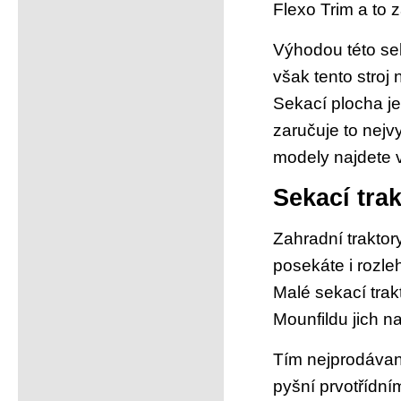
Flexo Trim a to 
Výhodou této se
však tento stroj
Sekací plocha j
zaručuje to nejvy
modely najdete
Sekací trak
Zahradní traktor
posekáte i rozle
Malé sekací trak
Mounfildu jich n
Tím nejprodávan
pyšní prvotřídní