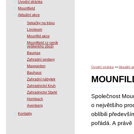
Úvodní stránka
Mountfield
Aktuální akce
Sekačky na trávu
Linoleum
Mounfild akce
Mountfield cz ceník
veškerého zboží
Baumax
Zahradní sestavy
Maxgarden
Úvodní stránka
>>
Aktuální a
Bauhaus
MOUNFIL
Zahradní nábytek
Zahradnictví Kruh
Zahradnictví Starkl
Společnost Mounf
Hornbach
o největšího pr
Avenberg
oblíbili předevš
Kontakty
pořádá. A právě 