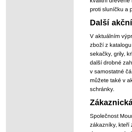
kvalitní dřevěn
proti sluníčku a
Další akčn
V aktuálním výpr
zboží z katalogu
sekačky, grily, 
další drobné za
v samostatné čá
můžete také v ak
schránky.
Zákaznická
Společnost Mounf
zákazníky, kteří