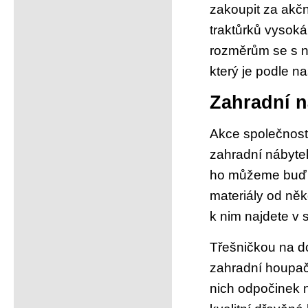
zakoupit za akč
traktůrků vysoká
rozměrům se s n
který je podle n
Zahradní n
Akce společnosti
zahradní nábyte
ho můžeme buď je
materiály od něk
k nim najdete v 
Třešničkou na d
zahradní houpačk
nich odpočinek 