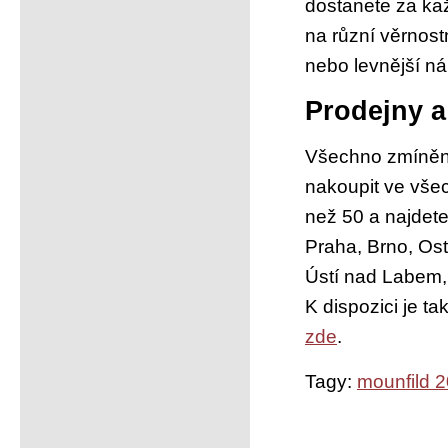
dostanete za ka
na různí věrnost
nebo levnější ná
Prodejny a
Všechno zmíněné
nakoupit ve všec
než 50 a najdete
Praha, Brno, Os
Ústí nad Labem, 
K dispozici je t
zde
.
Tagy:
mounfild 