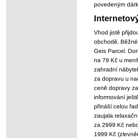
povedeným dárk
Interneto
Vhod jistě přijd
obchodě. Běžné 
Geis Parcel. Do
na 79 Kč u menš
zahradní nábyte
za dopravu u na
ceně dopravy za
informování ješ
přináší celou řa
zaujala relaxačn
za 2999 Kč nebo
1999 Kč (zlevně