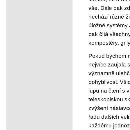
vše. Dále pak z
nechází různé ži
úložné systémy 
pak čítá všechny
kompostéry, gril
Pokud bychom měl
nejvíce zaujala 
významně ulehčit
pohyblivost. Vši
lupu na čtení s 
teleskopiskou s
zvýšení nástavc
řadu dalších ve
každému jednozn