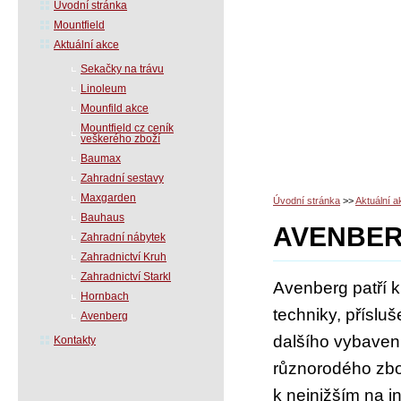
Úvodní stránka
Mountfield
Aktuální akce
Sekačky na trávu
Linoleum
Mounfild akce
Mountfield cz ceník
veškerého zboží
Baumax
Zahradní sestavy
Maxgarden
Úvodní stránka
>>
Aktuální a
Bauhaus
AVENBE
Zahradní nábytek
Zahradnictví Kruh
Zahradnictví Starkl
Avenberg patří 
Hornbach
techniky, přísluš
Avenberg
dalšího vybaven
Kontakty
různorodého zbož
k nejnižším na i