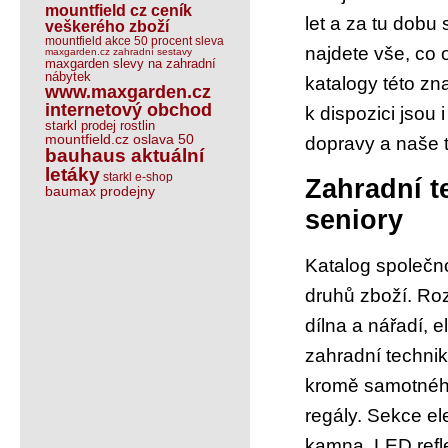
mountfield cz ceník
let a za tu dobu
veškerého zboží
mountfield akce 50 procent sleva
najdete vše, co 
maxgarden.cz zahradní sestavy
maxgarden slevy na zahradní
nábytek
katalogy této zn
www.maxgarden.cz
internetový obchod
k dispozici jsou
starkl prodej rostlin
mountfield.cz oslava 50
dopravy a naše t
bauhaus aktuální
letáky
starkl e-shop
Zahradní t
baumax prodejny
seniory
Katalog společno
druhů zboží. Roz
dílna a nářadí, e
zahradní technika
kromě samotného 
regály. Sekce el
kamna, LED refl